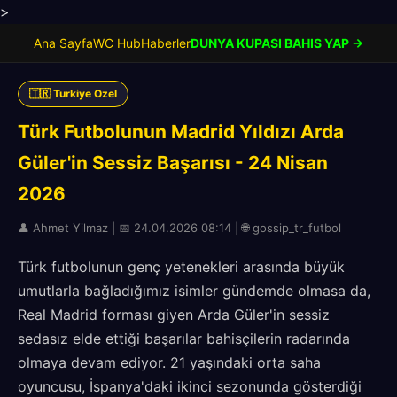
>
Ana Sayfa
WC Hub
Haberler
DUNYA KUPASI BAHIS YAP →
🇹🇷 Turkiye Ozel
Türk Futbolunun Madrid Yıldızı Arda
Güler'in Sessiz Başarısı - 24 Nisan
2026
👤 Ahmet Yilmaz | 📅 24.04.2026 08:14 | 🌐 gossip_tr_futbol
Türk futbolunun genç yetenekleri arasında büyük
umutlarla bağladığımız isimler gündemde olmasa da,
Real Madrid forması giyen Arda Güler'in sessiz
sedasız elde ettiği başarılar bahisçilerin radarında
olmaya devam ediyor. 21 yaşındaki orta saha
oyuncusu, İspanya'daki ikinci sezonunda gösterdiği