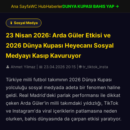
Ana Sayfa
WC Hub
Haberler
DUNYA KUPASI BAHIS YAP →
📱 Sosyal Medya
23 Nisan 2026: Arda Güler Etkisi ve
2026 Dünya Kupası Heyecanı Sosyal
Medyayı Kasıp Kavuruyor
👤 Ahmet Yilmaz | 📅 23.04.2026 20:15 | 🌐 tr_tiktok_insta
Türkiye milli futbol takımının 2026 Dünya Kupası
yolculuğu sosyal medyada adeta bir fenomen haline
geldi. Real Madrid'deki parlak performansı ile dikkat
çeken Arda Güler'in milli takımdaki yıldızlığı, TikTok
ve Instagram'da viral içeriklerin patlamasına neden
olurken, bahis dünyasında da çarpan etkisi yaratıyor.