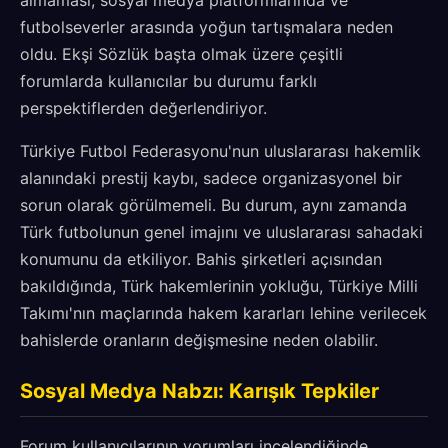
almaması, sosyal medya platformlarında ve
futbolseverler arasında yoğun tartışmalara neden
oldu. Ekşi Sözlük başta olmak üzere çeşitli
forumlarda kullanıcılar bu durumu farklı
perspektiflerden değerlendiriyor.
Türkiye Futbol Federasyonu'nun uluslararası hakemlik
alanındaki prestij kaybı, sadece organizasyonel bir
sorun olarak görülmemeli. Bu durum, aynı zamanda
Türk futbolunun genel imajını ve uluslararası sahadaki
konumunu da etkiliyor. Bahis şirketleri açısından
bakıldığında, Türk hakemlerinin yokluğu, Türkiye Milli
Takımı'nın maçlarında hakem kararları lehine verilecek
bahislerde oranların değişmesine neden olabilir.
Sosyal Medya Nabzı: Karışık Tepkiler
Forum kullanıcılarının yorumları incelendiğinde,