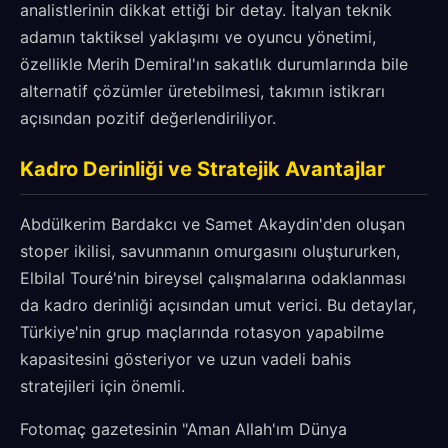
analistlerinin dikkat ettiği bir detay. İtalyan teknik
adamın taktiksel yaklaşımı ve oyuncu yönetimi,
özellikle Merih Demiral'ın sakatlık durumlarında bile
alternatif çözümler üretebilmesi, takımın istikrarı
açısından pozitif değerlendiriliyor.
Kadro Derinliği ve Stratejik Avantajlar
Abdülkerim Bardakcı ve Samet Akaydin'den oluşan
stoper ikilisi, savunmanın omurgasını oluştururken,
Elbilal Touré'nin bireysel çalışmalarına odaklanması
da kadro derinliği açısından umut verici. Bu detaylar,
Türkiye'nin grup maçlarında rotasyon yapabilme
kapasitesini gösteriyor ve uzun vadeli bahis
stratejileri için önemli.
Fotomaç gazetesinin "Aman Allah'ım Dünya