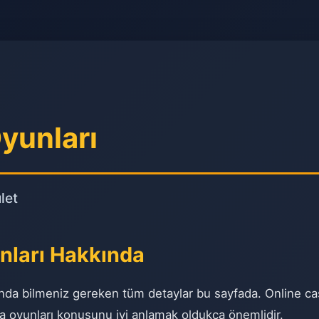
yunları
let
nları Hakkında
da bilmeniz gereken tüm detaylar bu sayfada. Online c
sa oyunları konusunu iyi anlamak oldukça önemlidir.