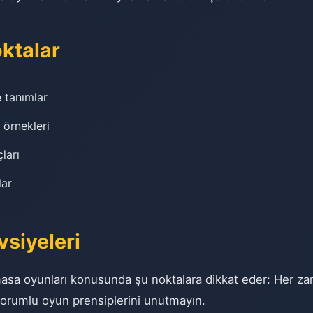
ktalar
e tanımlar
 örnekleri
ları
lar
siyeleri
asa oyunları konusunda şu noktalara dikkat eder: Her za
e sorumlu oyun prensiplerini unutmayın.