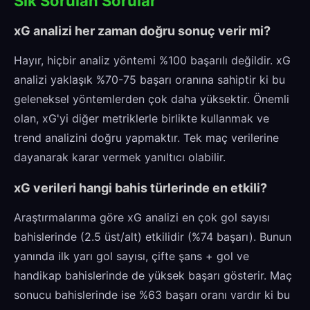
Sık Sorulan Sorular
xG analizi her zaman doğru sonuç verir mi?
Hayır, hiçbir analiz yöntemi %100 başarılı değildir. xG
analizi yaklaşık %70-75 başarı oranına sahiptir ki bu
geleneksel yöntemlerden çok daha yüksektir. Önemli
olan, xG'yi diğer metriklerle birlikte kullanmak ve
trend analizini doğru yapmaktır. Tek maç verilerine
dayanarak karar vermek yanıltıcı olabilir.
xG verileri hangi bahis türlerinde en etkili?
Araştırmalarıma göre xG analizi en çok gol sayısı
bahislerinde (2.5 üst/alt) etkilidir (%74 başarı). Bunun
yanında ilk yarı gol sayısı, çifte şans + gol ve
handikap bahislerinde de yüksek başarı gösterir. Maç
sonucu bahislerinde ise %63 başarı oranı vardır ki bu