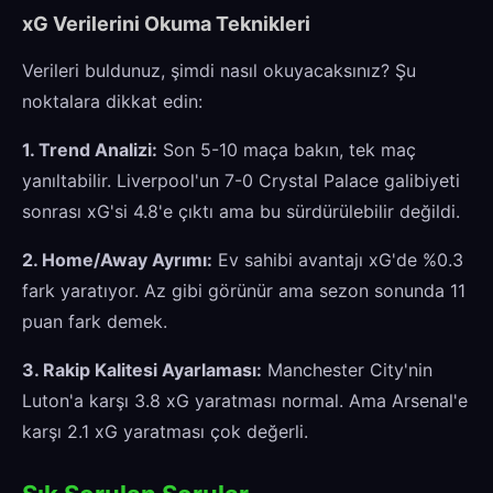
xG Verilerini Okuma Teknikleri
Verileri buldunuz, şimdi nasıl okuyacaksınız? Şu
noktalara dikkat edin:
1. Trend Analizi:
Son 5-10 maça bakın, tek maç
yanıltabilir. Liverpool'un 7-0 Crystal Palace galibiyeti
sonrası xG'si 4.8'e çıktı ama bu sürdürülebilir değildi.
2. Home/Away Ayrımı:
Ev sahibi avantajı xG'de %0.3
fark yaratıyor. Az gibi görünür ama sezon sonunda 11
puan fark demek.
3. Rakip Kalitesi Ayarlaması:
Manchester City'nin
Luton'a karşı 3.8 xG yaratması normal. Ama Arsenal'e
karşı 2.1 xG yaratması çok değerli.