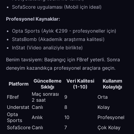
SofaScore uygulaması (Mobil için ideal)
Profesyonel Kaynaklar:
Opta Sports (Aylık €299 - profesyoneller için)
StatsBomb (Akademik araştırma kalitesi)
InStat (Video analiziyle birlikte)
Benim tavsiyem: Başlangıç için FBref yeterli. Sonra
deneyim kazandıkça profesyonel araçlara geçin.
Güncelleme
Veri Kalitesi
Kullanım
Platform
Sıklığı
(1-10)
Kolaylığı
Maç sonrası
FBref
9
Orta
2 saat
Understat
Canlı
8
Kolay
Opta
Anlık
10
Profesyonel
Sports
SofaScore
Canlı
7
Çok Kolay