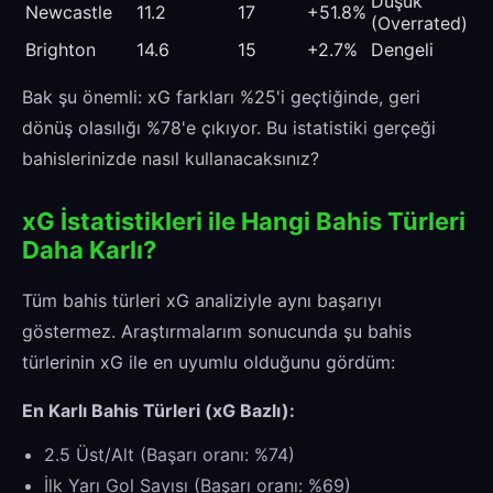
Düşük
Newcastle
11.2
17
+51.8%
(Overrated)
Brighton
14.6
15
+2.7%
Dengeli
Bak şu önemli: xG farkları %25'i geçtiğinde, geri
dönüş olasılığı %78'e çıkıyor. Bu istatistiki gerçeği
bahislerinizde nasıl kullanacaksınız?
xG İstatistikleri ile Hangi Bahis Türleri
Daha Karlı?
Tüm bahis türleri xG analiziyle aynı başarıyı
göstermez. Araştırmalarım sonucunda şu bahis
türlerinin xG ile en uyumlu olduğunu gördüm:
En Karlı Bahis Türleri (xG Bazlı):
2.5 Üst/Alt (Başarı oranı: %74)
İlk Yarı Gol Sayısı (Başarı oranı: %69)