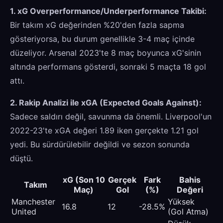
1. xG Overperformance/Underperformance Takibi:
Bir takım xG değerinden %20'den fazla sapma
gösteriyorsa, bu durum genellikle 3-4 maç içinde
düzeliyor. Arsenal 2023'te 8 maç boyunca xG'sinin
altında performans gösterdi, sonraki 5 maçta 18 gol
attı.
2. Rakip Analizi ile xGA (Expected Goals Against):
Sadece saldırı değil, savunma da önemli. Liverpool'un
2022-23'te xGA değeri 1.89 iken gerçekte 1.21 gol
yedi. Bu sürdürülebilir değildi ve sezon sonunda
düştü.
xG (Son 10
Gerçek
Fark
Bahis
Takım
Maç)
Gol
(%)
Değeri
Manchester
Yüksek
16.8
12
-28.5%
United
(Gol Atma)