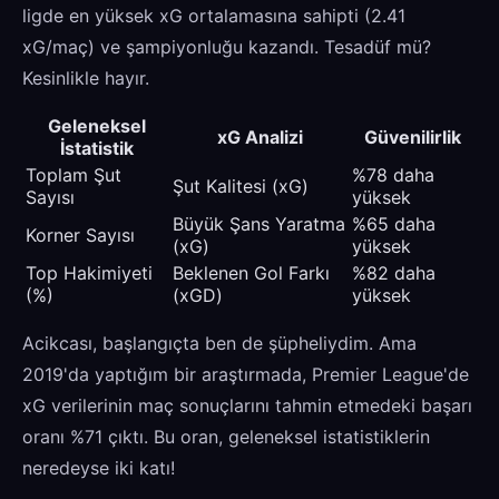
ligde en yüksek xG ortalamasına sahipti (2.41
xG/maç) ve şampiyonluğu kazandı. Tesadüf mü?
Kesinlikle hayır.
Geleneksel
xG Analizi
Güvenilirlik
İstatistik
Toplam Şut
%78 daha
Şut Kalitesi (xG)
Sayısı
yüksek
Büyük Şans Yaratma
%65 daha
Korner Sayısı
(xG)
yüksek
Top Hakimiyeti
Beklenen Gol Farkı
%82 daha
(%)
(xGD)
yüksek
Acikcası, başlangıçta ben de şüpheliydim. Ama
2019'da yaptığım bir araştırmada, Premier League'de
xG verilerinin maç sonuçlarını tahmin etmedeki başarı
oranı %71 çıktı. Bu oran, geleneksel istatistiklerin
neredeyse iki katı!