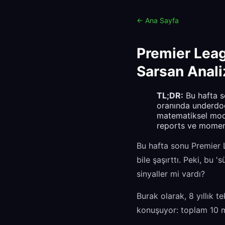
← Ana Sayfa
Premier Leag
Sarsan Anali
TL;DR:
Bu hafta s
oranında underdog g
matematiksel model
reports ve moment
Bu hafta sonu Premier L
bile şaşırttı. Peki, bu
sinyaller mi vardı?
Burak olarak, 8 yıllık 
konuşuyor: toplam 10 m