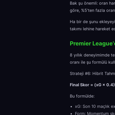
Bak şu önemli: oran har
göre, %5'ten fazla oran
Ha bir de şunu ekleyey
takımı lehine hareket ed
Premier League'
8 yıllık deneyimimde te
oranı ile şu formülü ku
Strateji #6: Hibrit Tah
Final Skor = (xG × 0.4
Bu formülde:
xG: Son 10 maçlık e
Form: Momentum sko