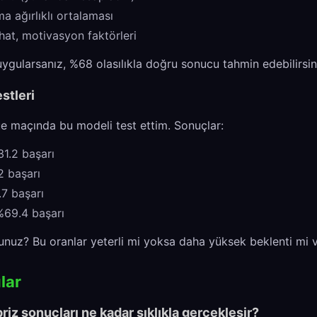
a ağırlıklı ortalaması
hat, motivasyon faktörleri
gularsanız, %68 olasılıkla doğru sonucu tahmin edebilirsin
stleri
 maçında bu modeli test ettim. Sonuçlar:
1.2 başarı
2 başarı
7 başarı
%69.4 başarı
unuz? Bu oranlar yeterli mi yoksa daha yüksek beklenti mi 
lar
iz sonuçları ne kadar sıklıkla gerçekleşir?