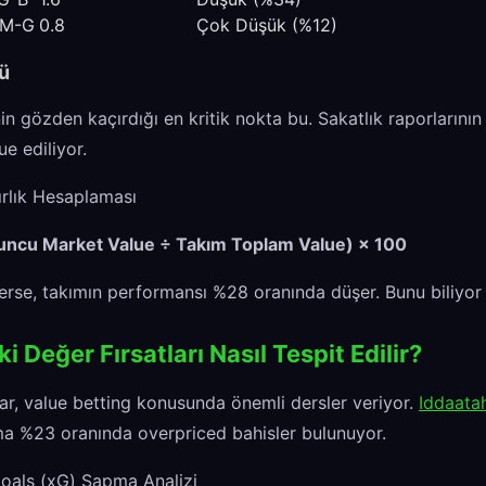
-M-G
0.8
Çok Düşük (%12)
rü
in gözden kaçırdığı en kritik nokta bu. Sakatlık raporlarını
e ediliyor.
ğırlık Hesaplaması
yuncu Market Value ÷ Takım Toplam Value) × 100
erse, takımın performansı %28 oranında düşer. Bunu biliy
 Değer Fırsatları Nasıl Tespit Edilir?
ar, value betting konusunda önemli dersler veriyor.
Iddaata
ama %23 oranında overpriced bahisler bulunuyor.
Goals (xG) Sapma Analizi