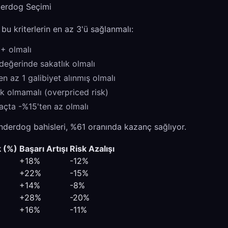
nderdog Seçimi
bu kriterlerin en az 3'ü sağlanmalı:
+ olmalı
eğerinde sakatlık olmalı
n az 1 galibiyet alınmış olmalı
k olmamalı (overpriced risk)
çta -%15'ten az olmalı
underdog bahisleri, %61 oranında kazanç sağlıyor.
k (%)
Başarı Artışı
Risk Azalışı
+18%
-12%
+22%
-15%
+14%
-8%
+28%
-20%
+16%
-11%