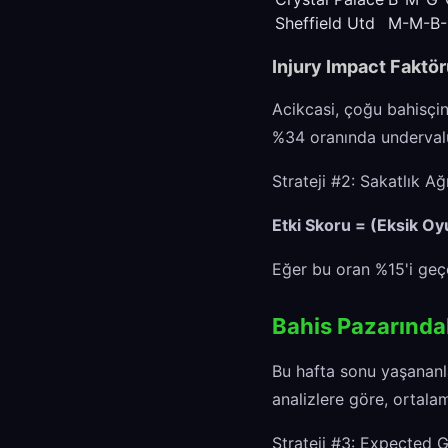
Sheffield Utd
M-M-B
Injury Impact Faktö
Acikcasi, çoğu bahisçin
%34 oranında undervalu
Strateji #2: Sakatlık A
Etki Skoru = (Eksik O
Eğer bu oran %15'i geç
Bahis Pazarındaki
Bu hafta sonu yaşananl
analizlere göre, ortal
Strateji #3: Expected 