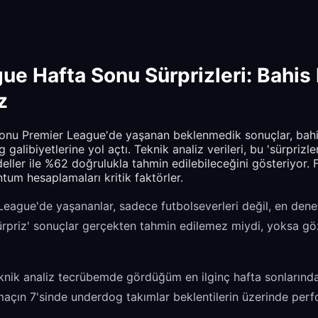
ue Hafta Sonu Sürprizleri: Bahis 
z
onu Premier League'de yaşanan beklenmedik sonuçlar, bah
alibiyetlerine yol açtı. Teknik analiz verileri, bu 'sürprizleri
ler ile %62 doğrulukla tahmin edilebileceğini gösteriyor. Fo
um hesaplamaları kritik faktörler.
eague'de yaşananlar, sadece futbolseverleri değil, en dene
 'sürpriz' sonuçlar gerçekten tahmin edilemez miydi, yoksa 
teknik analiz tecrübemde gördüğüm en ilginç hafta sonlarından
açın 7'sinde underdog takımlar beklentilerin üzerinde perf