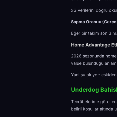
xG verilerini doğru oku
Sapma Oranı = (Gerçek
Eğer bir takım son 3 m
Home Advantage Etk
2026 sezonunda home a
value bulunduğu anlamı
Yani şu oluyor: eskiden
Underdog Bahisle
Tecrübelerime göre, en 
belirli koşullar altında