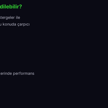
ilebilir?
tergeler ile
u konuda çarpıcı
üzerinde performans