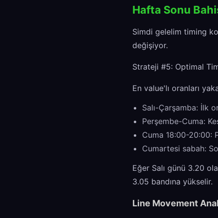
Hafta Sonu Bahis
Simdi gelelim timing k
değişiyor.
Strateji #5: Optimal T
En value'lı oranları yak
Salı-Çarşamba: İlk o
Perşembe-Cuma: Kesk
Cuma 18:00-20:00: P
Cumartesi sabah: So
Eğer Salı günü 3.20 ol
3.05 bandına yükselir.
Line Movement Anal