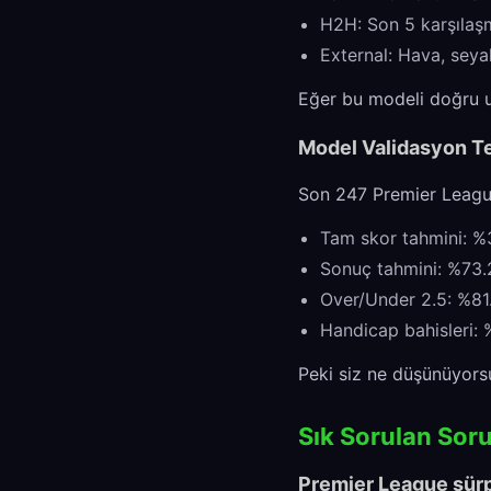
H2H: Son 5 karşılaşm
External: Hava, seya
Eğer bu modeli doğru uy
Model Validasyon Te
Son 247 Premier League
Tam skor tahmini: %3
Sonuç tahmini: %73.
Over/Under 2.5: %81.
Handicap bahisleri: 
Peki siz ne düşünüyors
Sık Sorulan Soru
Premier League sürpr