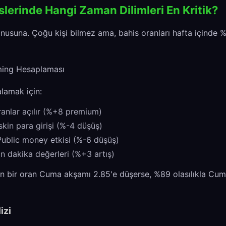
lerinde Hangi Zaman Dilimleri En Kritik?
onusuna. Çoğu kişi bilmez ama, bahis oranları hafta içinde 
iming Hesaplaması
alamak için:
ranlar açılır (%+8 premium)
in para girişi (%-4 düşüş)
ublic money etkisi (%-6 düşüş)
n dakika değerleri (%+3 artış)
an bir oran Cuma akşamı 2.85'e düşerse, %89 olasılıkla Cum
izi