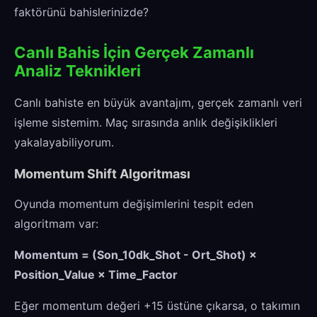
faktörünü bahislerinizde?
Canlı Bahis İçin Gerçek Zamanlı
Analiz Teknikleri
Canlı bahiste en büyük avantajım, gerçek zamanlı veri
işleme sistemim. Maç sırasında anlık değişiklikleri
yakalayabiliyorum.
Momentum Shift Algoritması
Oyunda momentum değişimlerini tespit eden
algoritmam var:
Momentum = (Son_10dk_Shot - Ort_Shot) ×
Position_Value × Time_Factor
Eğer momentum değeri +15 üstüne çıkarsa, o takımın