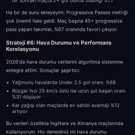
bir sonraki maçta 2+ gol bulma olasılığı %71
Ha bir de sunu ekleyeyim: Progressive Passes metriği
çok önemli hale geldi. Maç başına 45+ progressive
pass yapan takımlar, %67 oranında favori çıkıyor.
Strateji #6: Hava Durumu ve Performans
Korelasyonu
2026'da hava durumu verilerini algoritma sistemine
entegre ettim. Sonuçlar şaşırtıcı:
Yağmurlu havalarda Under 2.5 gol oranı: %68
Rüzgar hızı 25 km/s üstü ise uzun şut başarı oranı
%31 düşüyor
Kar yağışı olan maçlarda ev sahibi avantajı %12
artıyor
Bu verileri özellikle İngiltere ve Almanya maçlarında
kullanıyorum. Hic denediniz mi hava durumu