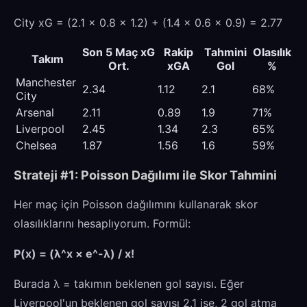
City xG = (2.1 × 0.8 × 1.2) + (1.4 × 0.6 × 0.9) = 2.77
Son 5 Maç xG
Rakip
Tahmini
Olasılık
Takım
Ort.
xGA
Gol
%
Manchester
2.34
1.12
2.1
68%
City
Arsenal
2.11
0.89
1.9
71%
Liverpool
2.45
1.34
2.3
65%
Chelsea
1.87
1.56
1.6
59%
Strateji #1: Poisson Dağılımı ile Skor Tahmini
Her maç için Poisson dağılımını kullanarak skor
olasılıklarını hesaplıyorum. Formül:
P(x) = (λ^x × e^-λ) / x!
Burada λ = takımın beklenen gol sayısı. Eğer
Liverpool'un beklenen gol sayısı 2.1 ise, 2 gol atma