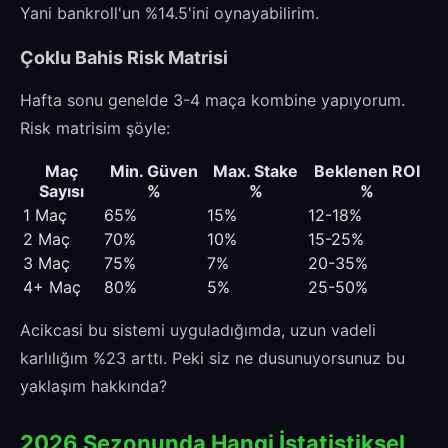
Yani bankroll'un %14.5'ini oynayabilirim.
Çoklu Bahis Risk Matrisi
Hafta sonu genelde 3-4 maça kombine yapıyorum.
Risk matrisim şöyle:
Maç
Min. Güven
Max. Stake
Beklenen ROI
Sayısı
%
%
%
1 Maç
65%
15%
12-18%
2 Maç
70%
10%
15-25%
3 Maç
75%
7%
20-35%
4+ Maç
80%
5%
25-50%
Acikcasi bu sistemi uyguladığımda, uzun vadeli
karlılığım %23 arttı. Peki siz ne dusunuyorsunuz bu
yaklaşım hakkında?
2026 Sezonunda Hangi İstatistiksel