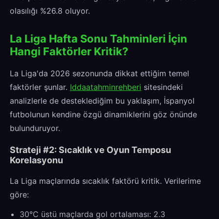
olasılığı %26.8 oluyor.
La Liga Hafta Sonu Tahminleri İçin
Hangi Faktörler Kritik?
La Liga'da 2026 sezonunda dikkat ettiğim temel
faktörler şunlar.
Iddaatahminrehberi
sitesindeki
analizlerle de desteklediğim bu yaklaşım, İspanyol
futbolunun kendine özgü dinamiklerini göz önünde
bulunduruyor.
Strateji #2: Sıcaklık ve Oyun Temposu
Korelasyonu
La Liga maçlarında sıcaklık faktörü kritik. Verilerime
göre:
30°C üstü maçlarda gol ortalaması: 2.3