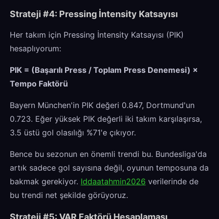
Strateji #4: Pressing İntensity Katsayısı
Her takım için Pressing İntensity Katsayısı (PIK)
hesaplıyorum:
PIK = (Başarılı Press / Toplam Press Denemesi) ×
Tempo Faktörü
Bayern München'in PIK değeri 0.847, Dortmund'un
0.723. Eğer yüksek PIK değerli iki takım karşılaşırsa,
3.5 üstü gol olasılığı %71'e çıkıyor.
Bence bu sezonun en önemli trendi bu. Bundesliga'da
artık sadece gol sayısına değil, oyunun temposuna da
bakmak gerekiyor.
Iddaatahmin2026
verilerinde de
bu trendi net şekilde görüyoruz.
Strateji #5: VAR Faktörü Hesaplaması