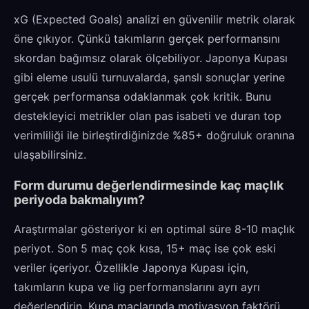
xG (Expected Goals) analizi en güvenilir metrik olarak
öne çıkıyor. Çünkü takımların gerçek performansını
skordan bağımsız olarak ölçebiliyor. Japonya Kupası
gibi eleme usulü turnuvalarda, şanslı sonuçlar yerine
gerçek performansa odaklanmak çok kritik. Bunu
destekleyici metrikler olan pas isabeti ve duran top
verimliliği ile birleştirdiğinizde %85+ doğruluk oranına
ulaşabilirsiniz.
Form durumu değerlendirmesinde kaç maçlık
periyoda bakmalıyım?
Araştırmalar gösteriyor ki en optimal süre 8-10 maçlık
periyot. Son 5 maç çok kısa, 15+ maç ise çok eski
veriler içeriyor. Özellikle Japonya Kupası için,
takımların kupa ve lig performanslarını ayrı ayrı
değerlendirin. Kupa maçlarında motivasyon faktörü