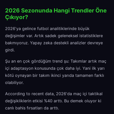
2026 Sezonunda Hangi Trendler Öne
Çıkıyor?
2026'ya gelince futbol analitiklerinde büyük
değişimler var. Artık sadek geleneksel istatistiklere
bakmıyoruz. Yapay zeka destekli analizler devreye
girdi.
Şu an en çok gördüğüm trend şu: Takımlar artık maç
içi adaptasyon konusunda çok daha iyi. Yani ilk yarı
kötü oynayan bir takım ikinci yarıda tamamen farklı
olabiliyor.
According to recent data, 2026'da maç içi taktikal
değişikliklerin etkisi %40 arttı. Bu demek oluyor ki
canlı bahis fırsatları da arttı.