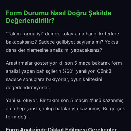
Form Durumu Nasıl Doğru Şekilde
Değerlendirilir?
"Takım formu iyi" demek kolay ama hangi kriterlere
bakacaksınız? Sadece galibiyet sayısına mı? Yoksa
daha derinlemesine analiz mi yapacaksınız?
Arastirmalar gösteriyor ki, son 5 maça bakarak form
analizi yapan bahisçilerin %60'ı yanılıyor. Çünkü
sadece sonuçlara bakıyorlar, oyun kalitesini
değerlendirmiyorlar.
Yani şu oluyor: Bir takım son 5 maçın 4'ünü kazanmış
ama hep şansla, rakip hatalarıyla kazanmış. Bu gerçek
form değil.
Form Analizinde Dikkat Edilmesi Gerekenler