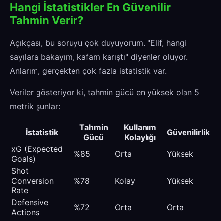
Hangi İstatistikler En Güvenilir
Tahmin Verir?
Açıkçası, bu soruyu çok duyuyorum. "Elif, hangi
sayılara bakayım, kafam karıştı" diyenler oluyor.
Anlarım, gerçekten çok fazla istatistik var.
Veriler gösteriyor ki, tahmin gücü en yüksek olan 5
metrik şunlar:
Tahmin
Kullanım
İstatistik
Güvenilirlik
Gücü
Kolaylığı
xG (Expected
%85
Orta
Yüksek
Goals)
Shot
Conversion
%78
Kolay
Yüksek
Rate
Defensive
%72
Orta
Orta
Actions