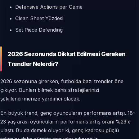
Defensive Actions per Game
Clean Sheet Yüzdesi
Set Piece Defending
2026 Sezonunda Dikkat Edilmesi Gereken
Trendler Nelerdir?
2026 sezonuna girerken, futbolda bazı trendler öne
çıkıyor. Bunları bilmek bahis stratejilerinizi
şekillendirmenize yardımcı olacak.
En büyük trend, genç oyuncuların performans artışı. 18-
23 yaş arası oyuncuların performans artış oranı %23'e
ulaştı. Bu da demek oluyor ki, genç kadrosu güçlü