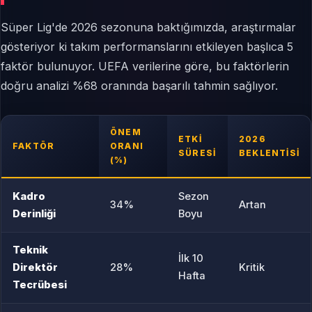
Süper Lig'de 2026 sezonuna baktığımızda, araştırmalar
gösteriyor ki takım performanslarını etkileyen başlıca 5
faktör bulunuyor. UEFA verilerine göre, bu faktörlerin
doğru analizi %68 oranında başarılı tahmin sağlıyor.
ÖNEM
ETKI
2026
FAKTÖR
ORANI
SÜRESI
BEKLENTISI
(%)
Kadro
Sezon
34%
Artan
Derinliği
Boyu
Teknik
İlk 10
Direktör
28%
Kritik
Hafta
Tecrübesi