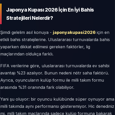
Japonya Kupası 2026 İçin En İyi Bahis
Stratejileri Nelerdir?
Şimdi gelelim asıl konuya -
japonyakupasi2026
için en
etkili bahis stratejilerine. Uluslararası turnuvalarda bahis
yaparken dikkat edilmesi gereken faktörler, lig
maçlarından oldukça farklı.
FIFA verilerine göre, uluslararası turnuvalarda ev sahibi
avantajı %23 azalıyor. Bunun nedeni nötr saha faktörü.
Ayrıca, oyuncuların kulüp formu ile milli takım formu
arasında %31 oranında fark olabiliyor.
Yani şu oluyor: bir oyuncu kulübünde süper oynuyor ama
milli takımda aynı performansı gösteremiyor. Hic denediniz
mi, milli takım maçlarında sadece kulüp formuna bakarak