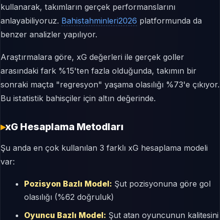
kullanarak, takımların gerçek performanslarını
anlayabiliyoruz.
Bahistahminleri2026
platformunda da
benzer analizler yapılıyor.
Araştırmalara göre, xG değerleri ile gerçek goller
arasındaki fark %15'ten fazla olduğunda, takımın bir
sonraki maçta "regresyon" yaşama olasılığı %73'e çıkıyor.
Bu istatistik bahisçiler için altın değerinde.
xG Hesaplama Metodları
Şu anda en çok kullanılan 3 farklı xG hesaplama modeli
var:
Pozisyon Bazlı Model:
Şut pozisyonuna göre gol
olasılığı (%62 doğruluk)
Oyuncu Bazlı Model:
Şut atan oyuncunun kalitesini