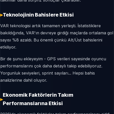
takımlar daha sürpriz sonuçlar çıkarabilir.
Teknolojinin Bahislere Etkisi
VAR teknologisi artık tamamen yerleşti. İstatistiklere
bakıldığında, VAR'ın devreye girdiği maçlarda ortalama gol
sayısı %8 azaldı. Bu önemli çünkü Alt/Üst bahislerini
etkiliyor.
Bir de şunu ekleyeyim - GPS verileri sayesinde oyuncu
performanslarını çok daha detaylı takip edebiliyoruz.
Yorgunluk seviyeleri, sprint sayıları... Hepsi bahis
analizlerine dahil oluyor.
Ekonomik Faktörlerin Takım
Performanslarına Etkisi