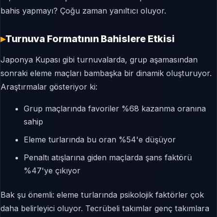
bahis yapmayı? Çoğu zaman yanıltıcı oluyor.
Turnuva Formatının Bahislere Etkisi
Japonya Kupası gibi turnuvalarda, grup aşamasından
sonraki eleme maçları bambaşka bir dinamik oluşturuyor.
Araştırmalar gösteriyor ki:
Grup maçlarında favoriler %68 kazanma oranına
sahip
Eleme turlarında bu oran %54'e düşüyor
Penaltı atışlarına giden maçlarda şans faktörü
%47'ye çıkıyor
Bak şu önemli: eleme turlarında psikolojik faktörler çok
daha belirleyici oluyor. Tecrübeli takımlar genç takımlara