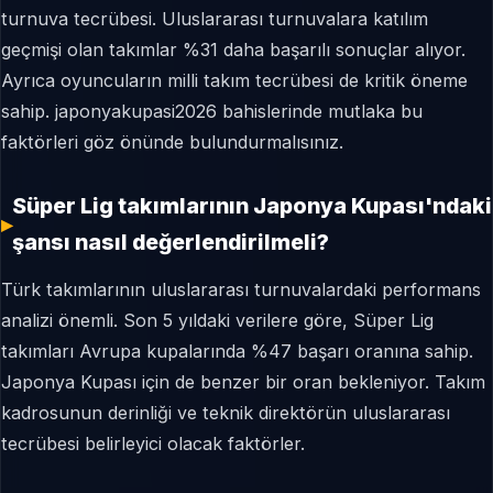
turnuva tecrübesi. Uluslararası turnuvalara katılım
geçmişi olan takımlar %31 daha başarılı sonuçlar alıyor.
Ayrıca oyuncuların milli takım tecrübesi de kritik öneme
sahip. japonyakupasi2026 bahislerinde mutlaka bu
faktörleri göz önünde bulundurmalısınız.
Süper Lig takımlarının Japonya Kupası'ndaki
şansı nasıl değerlendirilmeli?
Türk takımlarının uluslararası turnuvalardaki performans
analizi önemli. Son 5 yıldaki verilere göre, Süper Lig
takımları Avrupa kupalarında %47 başarı oranına sahip.
Japonya Kupası için de benzer bir oran bekleniyor. Takım
kadrosunun derinliği ve teknik direktörün uluslararası
tecrübesi belirleyici olacak faktörler.