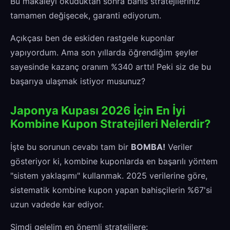
Bu makaleyi okuduktan sonra bahis stratejileriniz
tamamen değişecek, garanti ediyorum.
Açıkçası ben de eskiden rastgele kuponlar
yapıyordum. Ama son yıllarda öğrendiğim şeyler
sayesinde kazanç oranım %340 arttı! Peki siz de bu
başarıya ulaşmak istiyor musunuz?
Japonya Kupası 2026 İçin En İyi
Kombine Kupon Stratejileri Nelerdir?
İşte bu sorunun cevabı tam bir
BOMBA!
Veriler
gösteriyor ki, kombine kuponlarda en başarılı yöntem
"sistem yaklaşımı" kullanmak. 2025 verilerine göre,
sistematik kombine kupon yapan bahisçilerin %67'si
uzun vadede kar ediyor.
Şimdi gelelim en önemli stratejilere: