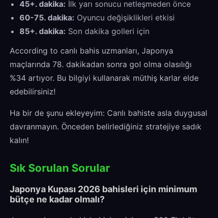
45+. dakika:
İlk yarı sonucu netleşmeden önce
60-75. dakika:
Oyuncu değişiklikleri etkisi
85+. dakika:
Son dakika golleri için
According to canlı bahis uzmanları, Japonya
maçlarında 78. dakikadan sonra gol olma olasılığı
%34 artıyor. Bu bilgiyi kullanarak müthiş karlar elde
edebilirsiniz!
Ha bir de şunu ekleyeyim: Canlı bahiste asla duygusal
davranmayın. Önceden belirlediğiniz stratejiye sadık
kalın!
Sık Sorulan Sorular
Japonya Kupası 2026 bahisleri için minimum
bütçe ne kadar olmalı?