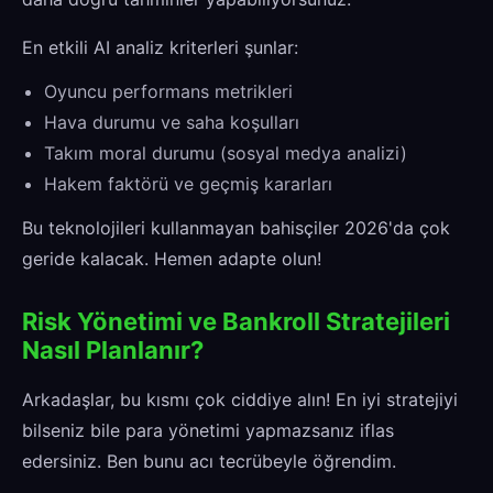
En etkili AI analiz kriterleri şunlar:
Oyuncu performans metrikleri
Hava durumu ve saha koşulları
Takım moral durumu (sosyal medya analizi)
Hakem faktörü ve geçmiş kararları
Bu teknolojileri kullanmayan bahisçiler 2026'da çok
geride kalacak. Hemen adapte olun!
Risk Yönetimi ve Bankroll Stratejileri
Nasıl Planlanır?
Arkadaşlar, bu kısmı çok ciddiye alın! En iyi stratejiyi
bilseniz bile para yönetimi yapmazsanız iflas
edersiniz. Ben bunu acı tecrübeyle öğrendim.