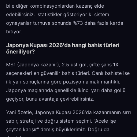
bile diğer kombinasyonlardan kazanç elde
edebilirsiniz. İstatistikler gösteriyor ki sistem
oynayanlar turnuva sonunda %73 daha fazla karda
bitiyor.
Japonya Kupası 2026'da hangi bahis türleri
öneriliyor?
MS1 (Japonya kazanır), 2.5 üst gol, çifte şans 1X
seçenekleri en güvenilir bahis türleri. Canlı bahiste ise
ilk yarı sonuçlarına göre pozisyon almak mantıklı.
Japonya maçlarında genellikle ikinci yarı daha gollü
geçiyor, bunu avantaja çevirebilirsiniz.
Yani özetle, Japonya Kupası 2026'da kazanmanın sırrı
sabır, strateji ve doğru sistem seçimi. "Acele işe
şeytan karışır" demiş büyüklerimiz. Doğru da