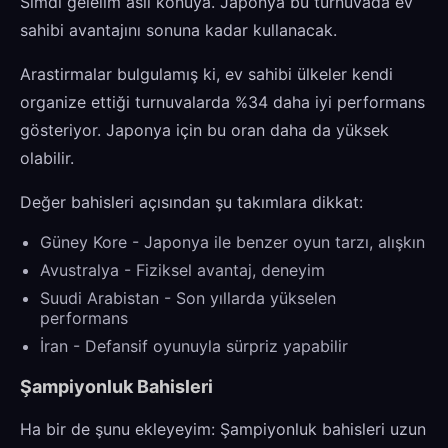
Simdi gelelim asıl konuya. Japonya bu turnuvada ev
sahibi avantajını sonuna kadar kullanacak.
Arastirmalar bulgulamış ki, ev sahibi ülkeler kendi
organize ettiği turnuvalarda %34 daha iyi performans
gösteriyor. Japonya için bu oran daha da yüksek
olabilir.
Değer bahisleri açısından şu takımlara dikkat:
Güney Kore - Japonya ile benzer oyun tarzı, alışkın
Avustralya - Fiziksel avantaj, deneyim
Suudi Arabistan - Son yıllarda yükselen
performans
İran - Defansif oyunuyla sürpriz yapabilir
Şampiyonluk Bahisleri
Ha bir de şunu ekleyeyim: Şampiyonluk bahisleri uzun