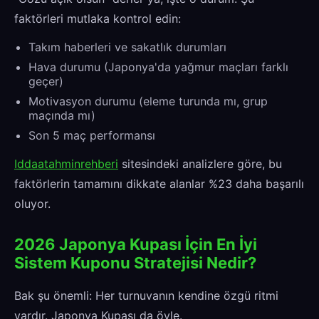
faktörleri mutlaka kontrol edin:
Takım haberleri ve sakatlık durumları
Hava durumu (Japonya'da yağmur maçları farklı
geçer)
Motivasyon durumu (eleme turunda mı, grup
maçında mı)
Son 5 maç performansı
Iddaatahminrehberi
sitesindeki analizlere göre, bu
faktörlerin tamamını dikkate alanlar %23 daha başarılı
oluyor.
2026 Japonya Kupası İçin En İyi
Sistem Kuponu Stratejisi Nedir?
Bak şu önemli: Her turnuvanın kendine özgü ritmi
vardır. Japonya Kupası da öyle.