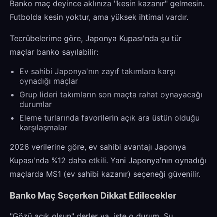
Banko maç deyince aklınıza "kesin kazanır" gelmesin.
Futbolda kesin yoktur, ama yüksek ihtimal vardır.
Tecrübelerime göre, Japonya Kupası'nda şu tür
maçlar banko sayılabilir:
Ev sahibi Japonya'nın zayıf takımlara karşı
oynadığı maçlar
Grup lideri takımların son maçta rahat oynayacağı
durumlar
Eleme turlarında favorilerin açık ara üstün olduğu
karşılaşmalar
2026 verilerine göre, ev sahibi avantajı Japonya
Kupası'nda %12 daha etkili. Yani Japonya'nın oynadığı
maçlarda MS1 (ev sahibi kazanır) seçeneği güvenilir.
Banko Maç Seçerken Dikkat Edilecekler
"Gözü açık olsun" derler ya, işte o durum. Şu