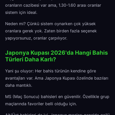
oranların cazibesi var ama, 1.30-1.60 arası oranlar
sistem için ideal.
Neden mi? Çünkü sistem oynarken çok yüksek
oranlara gerek yok. Zaten birden fazla seçenek
yapıyorsunuz, oranlar çarpılıyor.
Japonya Kupası 2026'da Hangi Bahis
Türleri Daha Karlı?
Yani şu oluyor: Her bahis türünün kendine göre
avantajları var. Ama Japonya Kupası özelinde bazıları
daha mantıklı.
MS (Maç Sonucu) bahisleri en güvenilir. Özellikle grup
maçlarında favoriler belli olduğu için.
Alt/Üst bahisleri de iyi. Japonya maçları genelde gollü