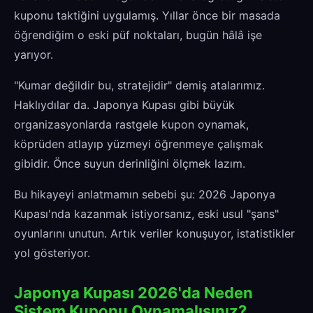
kuponu taktiğini uygulamış. Yıllar önce bir masada
öğrendiğim o eski püf noktaları, bugün hâlâ işe
yarıyor.
"Kumar değildir bu, stratejidir" demiş atalarımız.
Haklıydılar da. Japonya Kupası gibi büyük
organizasyonlarda rastgele kupon oynamak,
köprüden atlayıp yüzmeyi öğrenmeye çalışmak
gibidir. Önce suyun derinliğini ölçmek lazım.
Bu hikayeyi anlatmamın sebebi şu: 2026 Japonya
Kupası'nda kazanmak istiyorsanız, eski usul "şans"
oyunlarını unutun. Artık veriler konuşuyor, istatistikler
yol gösteriyor.
Japonya Kupası 2026'da Neden
Sistem Kuponu Oynamalısınız?