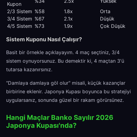
%34
2.5x
Yüksek
Kupon
2/3 Sistem
%58
1.8x
Orta
3/4 Sistem
%67
2.1x
Düşük
4/5 Sistem
%73
1.9x
Çok Düşük
Sistem Kuponu Nasıl Çalışır?
Basit bir örnekle açıklayayım. 4 maç seçtiniz, 3/4
sistem oynuyorsunuz. Bu demektir ki, 4 maçtan 3'ü
tutarsa kazanırsınız.
"Damlaya damlaya göl olur" misali, küçük kazançlar
birbirine eklenir. Japonya Kupası boyunca bu stratejiyi
uygularsanız, sonunda güzel bir rakam görürsünez.
Hangi Maçlar Banko Sayılır 2026
Japonya Kupası'nda?