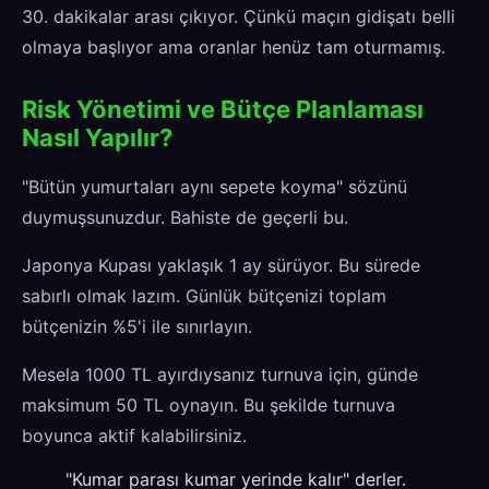
30. dakikalar arası çıkıyor. Çünkü maçın gidişatı belli
olmaya başlıyor ama oranlar henüz tam oturmamış.
Risk Yönetimi ve Bütçe Planlaması
Nasıl Yapılır?
"Bütün yumurtaları aynı sepete koyma" sözünü
duymuşsunuzdur. Bahiste de geçerli bu.
Japonya Kupası yaklaşık 1 ay sürüyor. Bu sürede
sabırlı olmak lazım. Günlük bütçenizi toplam
bütçenizin %5'i ile sınırlayın.
Mesela 1000 TL ayırdıysanız turnuva için, günde
maksimum 50 TL oynayın. Bu şekilde turnuva
boyunca aktif kalabilirsiniz.
"Kumar parası kumar yerinde kalır" derler.