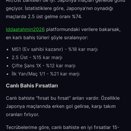
geçiyor. İstatistiklere göre, Japonya'nın oynadığı
maçlarda 2.5 üst gelme oranı %74.
Iddaatahmin2026
platformundaki verilere bakarsak,
en karlı bahis türleri şöyle sıralanıyor:
MS1 (Ev sahibi kazanır) - %18 kar marjı
2.5 Üst - %15 kar marjı
Çifte Şans 1X - %12 kar marjı
İlk Yarı/Maç 1/1 - %21 kar marjı
Canlı Bahis Fırsatları
Canlı bahiste "fırsat bu fırsat" anları vardır. Özellikle
Japonya maçlarında erken gol gelirse, karşı takım
oranları fırlıyor.
Tecrübelerime göre, canlı bahiste en iyi fırsatlar 15-