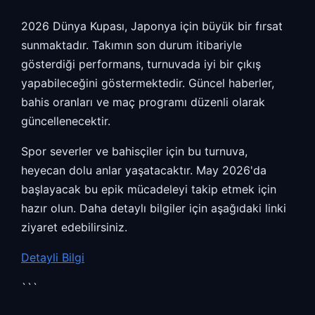
2026 Dünya Kupası, Japonya için büyük bir fırsat
sunmaktadır. Takımın son durum itibariyle
gösterdiği performans, turnuvada iyi bir çıkış
yapabileceğini göstermektedir. Güncel haberler,
bahis oranları ve maç programı düzenli olarak
güncellenecektir.
Spor severler ve bahisçiler için bu turnuva,
heyecan dolu anlar yaşatacaktır. May 2026'da
başlayacak bu epik mücadeleyi takip etmek için
hazır olun. Daha detaylı bilgiler için aşağıdaki linki
ziyaret edebilirsiniz.
Detayli Bilgi
```