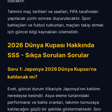
olacaktır.
Tahmini maç tarihleri ve saatleri, FIFA tarafından
yapılacak çizim sonrası duyurulacaktır. Spor
bahisçileri ve futbol tutkunları, maçları takip etmek
için güncel bilgi kaynakları izlemelidir.
2026 Dünya Kupası Hakkında
SSS - Sıkça Sorulan Sorular
Soru 1: Japonya 2026 Dünya Kupası'na
katılacak mı?
Evet, güncel durum itibariyle Japonya'nın katılımı
neredeyse kesindir. Asya eleme turlarındaki
performansı ve bahis oranları, takımın turnuvaya
katılacağını güçlü bir şekilde göstermektedir. Son