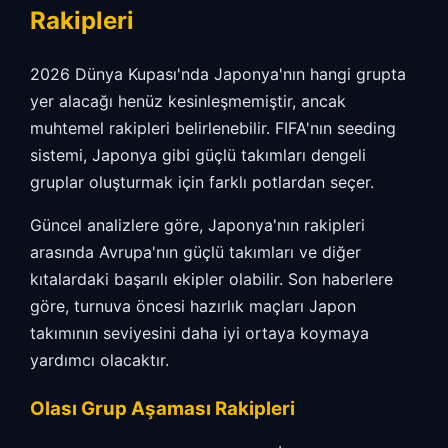
Rakipleri
2026 Dünya Kupası'nda Japonya'nın hangi grupta
yer alacağı henüz kesinleşmemiştir, ancak
muhtemel rakipleri belirlenebilir. FIFA'nın seeding
sistemi, Japonya gibi güçlü takımları dengeli
gruplar oluşturmak için farklı potlardan seçer.
Güncel analizlere göre, Japonya'nın rakipleri
arasında Avrupa'nın güçlü takımları ve diğer
kıtalardaki başarılı ekipler olabilir. Son haberlere
göre, turnuva öncesi hazırlık maçları Japon
takımının seviyesini daha iyi ortaya koymaya
yardımcı olacaktır.
Olası Grup Aşaması Rakipleri