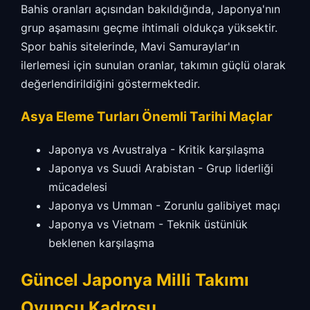
Bahis oranları açısından bakıldığında, Japonya'nın
grup aşamasını geçme ihtimali oldukça yüksektir.
Spor bahis sitelerinde, Mavi Samuraylar'ın
ilerlemesi için sunulan oranlar, takımın güçlü olarak
değerlendirildiğini göstermektedir.
Asya Eleme Turları Önemli Tarihi Maçlar
Japonya vs Avustralya - Kritik karşılaşma
Japonya vs Suudi Arabistan - Grup liderliği
mücadelesi
Japonya vs Umman - Zorunlu galibiyet maçı
Japonya vs Vietnam - Teknik üstünlük
beklenen karşılaşma
Güncel Japonya Milli Takımı
Oyuncu Kadrosu