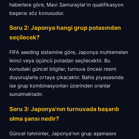
haberlere göre, Mavi Samuraylar'ın qualifikasyon
başarısı söz konusudur.
Soru 2: Japonya hangi grup potasından
seçilecek?
FIFA seeding sistemine göre, Japonya muhtemelen
ikinci veya üçüncü potadan seçilecektir. Bu
konudaki güncel bilgiler, turnuva öncesi resmi
duyuruşlarla ortaya çıkacaktır. Bahis piyasasında
ise grup kombinasyonları üzerinden oranlar
sunulmaktadır.
Soru 3: Japonya'nın turnuvada başarılı
olma şansı nedir?
Güncel tahminler, Japonya'nın grup aşamasını