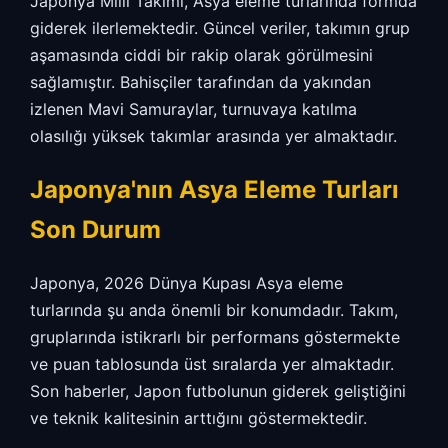
Japonya Milli Takımı, Asya eleme turlarında formda
giderek ilerlemektedir. Güncel veriler, takımın grup
aşamasında ciddi bir rakip olarak görülmesini
sağlamıştır. Bahisçiler tarafından da yakından
izlenen Mavi Samuraylar, turnuvaya katılma
olasılığı yüksek takımlar arasında yer almaktadır.
Japonya'nın Asya Eleme Turları
Son Durum
Japonya, 2026 Dünya Kupası Asya eleme
turlarında şu anda önemli bir konumdadır. Takım,
gruplarında istikrarlı bir performans göstermekte
ve puan tablosunda üst sıralarda yer almaktadır.
Son haberler, Japon futbolunun giderek geliştiğini
ve teknik kalitesinin arttığını göstermektedir.