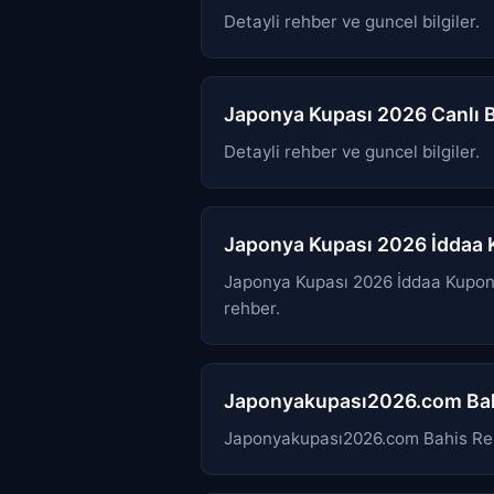
Detayli rehber ve guncel bilgiler.
Japonya Kupası 2026 Canlı Ba
Detayli rehber ve guncel bilgiler.
Japonya Kupası 2026 İddaa K
Japonya Kupası 2026 İddaa Kupon 
rehber.
Japonyakupası2026.com Bahis
Japonyakupası2026.com Bahis Rehb