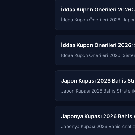
İddaa Kupon Önerileri 2026:
İddaa Kupon Önerileri 2026: Japo
İddaa Kupon Önerileri 2026:
İddaa Kupon Önerileri 2026: Siste
Japon Kupası 2026 Bahis Str
Japon Kupası 2026 Bahis Stratejil
Japonya Kupası 2026 Bahis An
Japonya Kupası 2026 Bahis Analizi