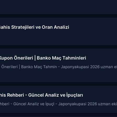
his Stratejileri ve Oran Analizi
upon Önerileri | Banko Maç Tahminleri
Önerileri | Banko Maç Tahmin - Japonyakupasi 2026 uzman eki
 Rehberi - Güncel Analiz ve İpuçları
eri - Güncel Analiz ve İpuçl - Japonyakupasi 2026 uzman ekibi