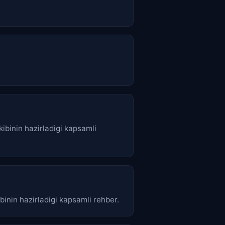
binin hazirladigi kapsamli
nin hazirladigi kapsamli rehber.