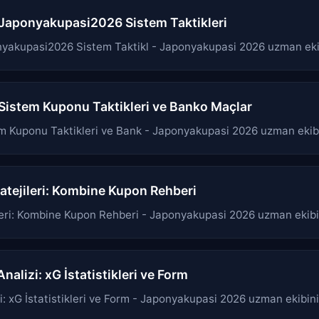
 Japonyakupasi2026 Sistem Taktikleri
nyakupasi2026 Sistem Taktikl - Japonyakupasi 2026 uzman ekibi
 Sistem Kuponu Taktikleri ve Banko Maçlar
m Kuponu Taktikleri ve Bank - Japonyakupasi 2026 uzman ekibin
atejileri: Kombine Kupon Rehberi
eri: Kombine Kupon Rehberi - Japonyakupasi 2026 uzman ekibin
alizi: xG İstatistikleri ve Form
: xG İstatistikleri ve Form - Japonyakupasi 2026 uzman ekibini