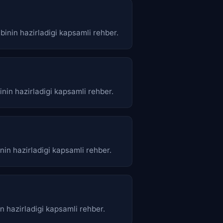
nin hazirladigi kapsamli rehber.
in hazirladigi kapsamli rehber.
in hazirladigi kapsamli rehber.
n hazirladigi kapsamli rehber.