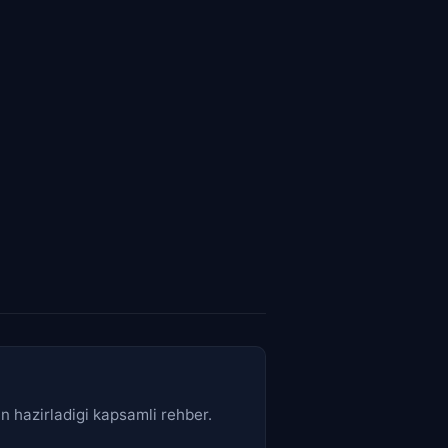
n hazirladigi kapsamli rehber.