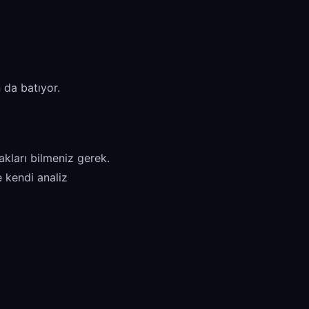
 da batıyor.
akları bilmeniz gerek.
e kendi analiz