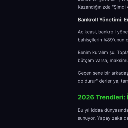
Kazandığınızda "Şimdi 
Bankroll Yönetimi: En
Acikcasi, bankroll yöne
bahisçilerin %89'unun 
Benim kuralım şu: Top
bütçem varsa, maksimu
Geçen sene bir arkadaş
doldurur" derler ya, ta
2026 Trendleri:
Bu yıl iddaa dünyasınd
sunuyor. Yapay zeka des