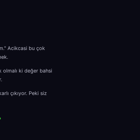
m." Acikcasi bu çok
mek.
 olmalı ki değer bahsi
.
rlı çıkıyor. Peki siz
?