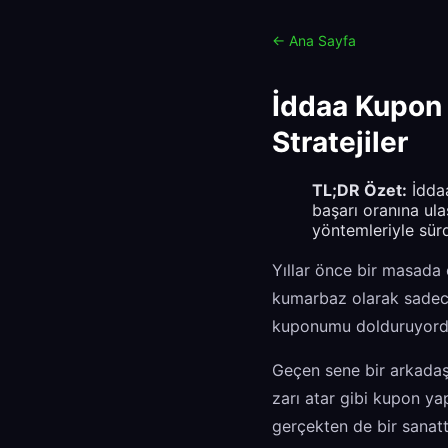
← Ana Sayfa
İddaa Kupon 
Stratejiler
TL;DR Özet:
İddaa
başarı oranına ula
yöntemleriyle sür
Yıllar önce bir masada
kumarbaz olarak sadece
kuponumu dolduruyordu
Geçen sene bir arkadaşı
zarı atar gibi kupon yap
gerçekten de bir sanat