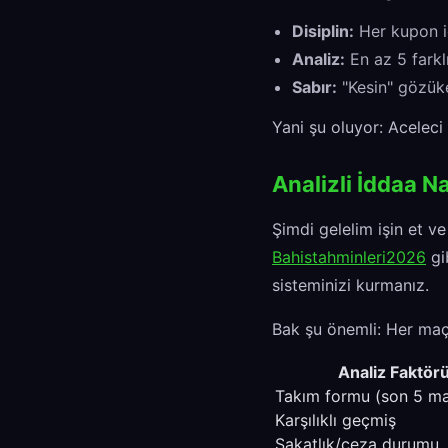
Disiplin:
Her kupon iç
Analiz:
En az 5 farkl
Sabır:
"Kesin" gözüke
Yani şu oluyor: Aceleci
Analizli İddaa N
Şimdi gelelim işin et ve
Bahistahminleri2026
gi
sisteminizi kurmanız.
Bak şu önemli: Her maç 
Analiz Faktör
Takım formu (son 5 m
Karşılıklı geçmiş
Sakatlık/ceza durumu