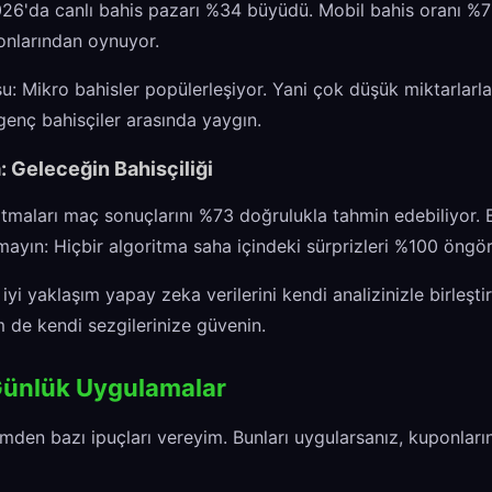
2026'da canlı bahis pazarı %34 büyüdü. Mobil bahis oranı %78'
onlarından oynuyor.
: Mikro bahisler popülerleşiyor. Yani çok düşük miktarlarl
 genç bahisçiler arasında yaygın.
: Geleceğin Bahisçiliği
tmaları maç sonuçlarını %73 doğrulukla tahmin edebiliyor. B
mayın: Hiçbir algoritma saha içindeki sürprizleri %100 öng
iyi yaklaşım yapay zeka verilerini kendi analizinizle birleşt
m de kendi sezgilerinize güvenin.
 Günlük Uygulamalar
imden bazı ipuçları vereyim. Bunları uygularsanız, kuponların