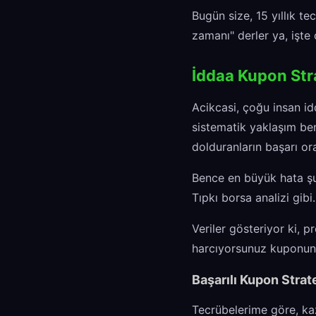
Bugün size, 15 yıllık t
zamanı" derler ya, işte
İddaa Kupon Str
Acikcasi, çoğu insan id
sistematik yaklaşım be
dolduranların başarı or
Bence en büyük hata şu:
Tıpkı borsa analizi gibi.
Veriler gösteriyor ki, 
harcıyorsunuz kuponu
Başarılı Kupon Strat
Tecrübelerime göre, ka