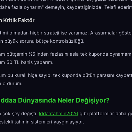
daha fazla oynarım" demeyin, kaybettiğinizde "Telafi ederi
 Kritik Faktör
timi olmadan hiçbir strateji işe yaramaz. Araştırmalar göster
en büyük sorunu bütçe kontrolsüzlüğü.
lam bütçemin %5'inden fazlasını asla tek kuponda oynamam
m 50 TL bahis yaparım.
ım bu kuralı hiçe sayıp, tek kuponda bütün parasını kaybet
m o durum.
 İddaa Dünyasında Neler Değişiyor?
a çok şey değişti.
Iddaatahmin2026
gibi platformlar daha ge
tekli tahmin sistemleri yaygınlaşıyor.