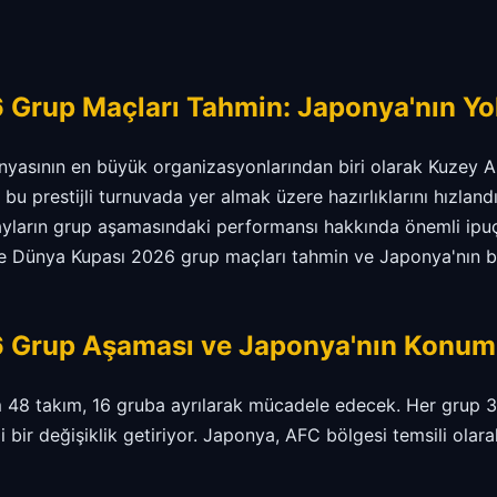
 Grup Maçları Tahmin: Japonya'nın Yo
yasının en büyük organizasyonlarından biri olarak Kuzey Am
bu prestijli turnuvada yer almak üzere hazırlıklarını hızland
yların grup aşamasındaki performansı hakkında önemli ipuçl
e Dünya Kupası 2026 grup maçları tahmin ve Japonya'nın bekl
 Grup Aşaması ve Japonya'nın Konu
48 takım, 16 gruba ayrılarak mücadele edecek. Her grup 3
i bir değişiklik getiriyor. Japonya, AFC bölgesi temsili ola