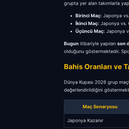
grupta yer alan takımlarla yap
Birinci Maç:
Japonya vs. 
İkinci Maç:
Japonya vs. G
Üçüncü Maç:
Japonya vs
Bugun
itibariyle yapılan
son 
olduğunu göstermektedir. Spor 
Bahis Oranları ve 
Dünya Kupası 2026 grup maçl
değerlendirildiğini göstermek
Maç Senaryosu
Japonya Kazanır