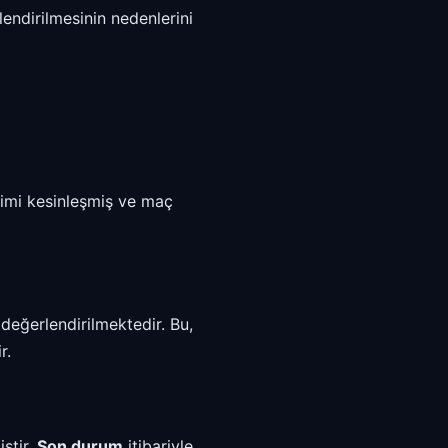
endirilmesinin nedenlerini
eşimi kesinleşmiş ve maç
eğerlendirilmektedir. Bu,
r.
ştir.
Son durum
itibariyle