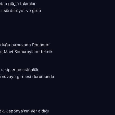
dan güçlü takımlar
ını sürdürüyor ve grup
olduğu turnuvada Round of
ar, Mavi Samurayların teknik
 rakiplerine üstünlük
 turnuvaya girmesi durumunda
k. Japonya'nın yer aldığı