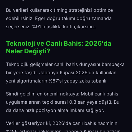
Bu verileri kullanarak timing stratejinizi optimize
edebilirsiniz. Eğer doğru takımı doğru zamanda
seçerseniz, %91 olasılıkla karlı çıkarsınız.
Teknoloji ve Canlı Bahis: 2026'da
Neler Değişti?
Teknolojik gelişmeler canlı bahis dünyasını bambaşka
bir yere taşıdı. Japonya Kupası 2026'da kullanılan
yeni algoritmaların %67'si yapay zeka tabanlı.
Simdi gelelim en önemli noktaya: Mobil canlı bahis
uygulamalarının tepki süresi 0.3 saniyeye düştü. Bu
da daha hızlı pozisyon alma imkanı sağlıyor.
Veriler gösteriyor ki, 2026'da canlı bahis hacminin
%156 artması bekleniyor. Japonya Kupası bu artışın