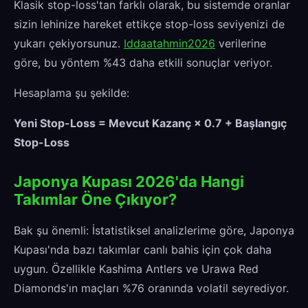
Klasik stop-loss'tan farklı olarak, bu sistemde oranlar
sizin lehinize hareket ettikçe stop-loss seviyenizi de
yukarı çekiyorsunuz.
Iddaatahmin2026
verilerine
göre, bu yöntem %43 daha etkili sonuçlar veriyor.
Hesaplama şu şekilde:
Yeni Stop-Loss = Mevcut Kazanç × 0.7 + Başlangıç
Stop-Loss
Japonya Kupası 2026'da Hangi
Takımlar Öne Çıkıyor?
Bak şu önemli: İstatistiksel analizlerime göre, Japonya
Kupası'nda bazı takımlar canlı bahis için çok daha
uygun. Özellikle Kashima Antlers ve Urawa Red
Diamonds'ın maçları %76 oranında volatil seyrediyor.