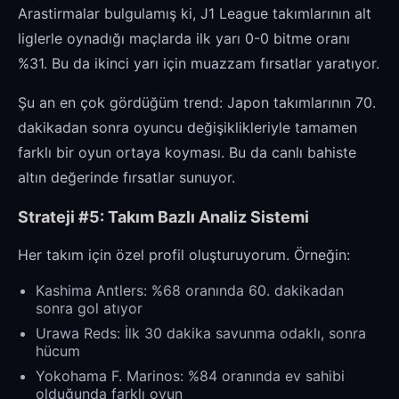
Arastirmalar bulgulamış ki, J1 League takımlarının alt
liglerle oynadığı maçlarda ilk yarı 0-0 bitme oranı
%31. Bu da ikinci yarı için muazzam fırsatlar yaratıyor.
Şu an en çok gördüğüm trend: Japon takımlarının 70.
dakikadan sonra oyuncu değişiklikleriyle tamamen
farklı bir oyun ortaya koyması. Bu da canlı bahiste
altın değerinde fırsatlar sunuyor.
Strateji #5: Takım Bazlı Analiz Sistemi
Her takım için özel profil oluşturuyorum. Örneğin:
Kashima Antlers: %68 oranında 60. dakikadan
sonra gol atıyor
Urawa Reds: İlk 30 dakika savunma odaklı, sonra
hücum
Yokohama F. Marinos: %84 oranında ev sahibi
olduğunda farklı oyun