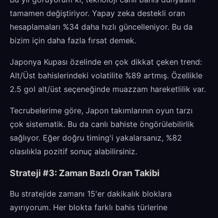
tamamen değiştiriyor. Yapay zeka destekli oran
hesaplamaları %34 daha hızlı güncelleniyor. Bu da
bizim için daha fazla fırsat demek.
Japonya Kupası özelinde en çok dikkat çeken trend:
Alt/Üst bahislerindeki volatilite %89 artmış. Özellikle
2.5 gol alt/üst seçeneğinde muazzam hareketlilik var.
Tecrubelerime göre, Japon takımlarının oyun tarzı
çok sistematik. Bu da canlı bahiste öngörülebilirlik
sağlıyor. Eğer doğru timing'i yakalarsanız, %82
olasılıkla pozitif sonuç alabilirsiniz.
Strateji #3: Zaman Bazlı Oran Takibi
Bu stratejide zamanı 15'er dakikalık bloklara
ayırıyorum. Her blokta farklı bahis türlerine