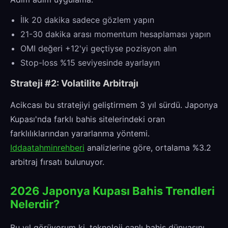
İlk 20 dakika sadece gözlem yapın
21-30 dakika arası momentum hesaplaması yapın
OMI değeri +12'yi geçtiyse pozisyon alın
Stop-loss %15 seviyesinde ayarlayın
Strateji #2: Volatilite Arbitrajı
Acikcası bu stratejiyi geliştirmem 3 yıl sürdü. Japonya
Kupası'nda farklı bahis sitelerindeki oran
farklılıklarından yararlanma yöntemi.
Iddaatahminrehberi
analizlerine göre, ortalama %3.2
arbitraj fırsatı bulunuyor.
2026 Japonya Kupası Bahis Trendleri
Nelerdir?
Bu yıl görüyorum ki, teknoloji canlı bahis dünyasını