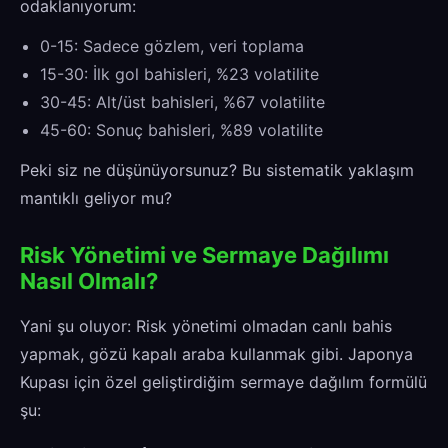
odaklanıyorum:
0-15: Sadece gözlem, veri toplama
15-30: İlk gol bahisleri, %23 volatilite
30-45: Alt/üst bahisleri, %67 volatilite
45-60: Sonuç bahisleri, %89 volatilite
Peki siz ne düşünüyorsunuz? Bu sistematik yaklaşım
mantıklı geliyor mu?
Risk Yönetimi ve Sermaye Dağılımı
Nasıl Olmalı?
Yani şu oluyor: Risk yönetimi olmadan canlı bahis
yapmak, gözü kapalı araba kullanmak gibi. Japonya
Kupası için özel geliştirdiğim sermaye dağılım formülü
şu: